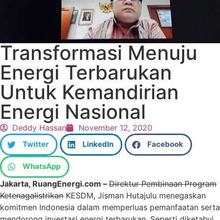
Transformasi Menuju
Energi Terbarukan
Untuk Kemandirian
Energi Nasional
Deddy Hassan
November 12, 2020
Twitter
LinkedIn
Facebook
WhatsApp
Jakarta, RuangEnergi.com –
Direktur Pembinaan Program
Ketenagalistrikan
KESDM, Jisman Hutajulu menegaskan
komitmen Indonesia dalam memperluas pemanfaatan serta
mendorong investasi energi terbarukan. Seperti diketahui