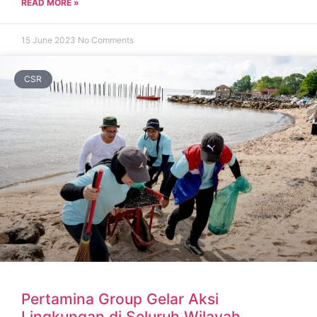
READ MORE »
15 June 2023
No Comments
CSR
Pertamina Group Gelar Aksi
Lingkungan di Seluruh Wilayah