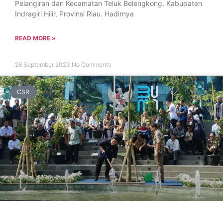
Pelangiran dan Kecamatan Teluk Belengkong, Kabupaten
Indragiri Hilir, Provinsi Riau. Hadirnya
READ MORE »
28 September 2023
No Comments
CSR