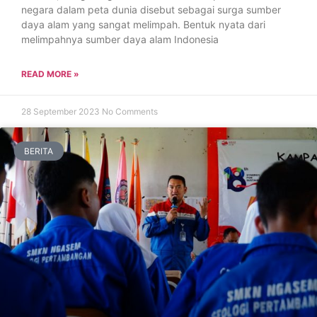
negara dalam peta dunia disebut sebagai surga sumber
daya alam yang sangat melimpah. Bentuk nyata dari
melimpahnya sumber daya alam Indonesia
READ MORE »
28 September 2023
No Comments
BERITA