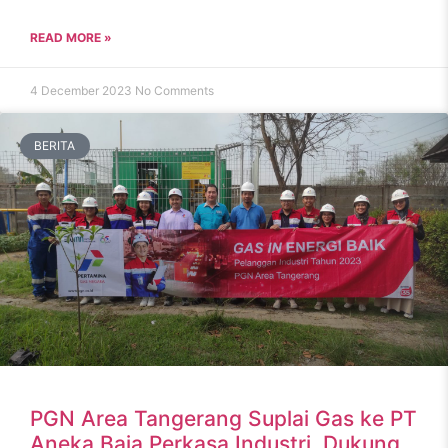
READ MORE »
4 December 2023
No Comments
BERITA
PGN Area Tangerang Suplai Gas ke PT
Aneka Baja Perkasa Industri, Dukung