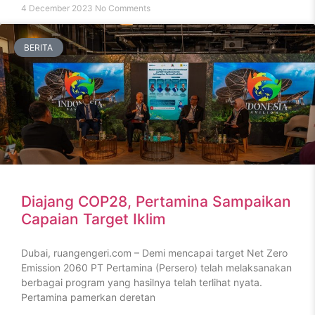
4 December 2023
No Comments
BERITA
Diajang COP28, Pertamina Sampaikan
Capaian Target Iklim
Dubai, ruangengeri.com – Demi mencapai target Net Zero
Emission 2060 PT Pertamina (Persero) telah melaksanakan
berbagai program yang hasilnya telah terlihat nyata.
Pertamina pamerkan deretan