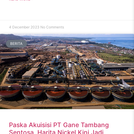
4 December 2023
No Comments
BERITA
Paska Akuisisi PT Gane Tambang
Sentosa, Harita Nickel Kini Jadi