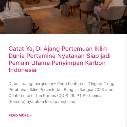
Catat Ya, Di Ajang Pertemuan Iklim
Dunia Pertamina Nyatakan Siap jadi
Pemain Utama Penyimpan Karbon
Indonesia
Dubai, ruangenergi.com – Pada Konferensi Tingkat Tinggi
Perubahan Iklim Perserikatan Bangsa-Bangsa 2023 atau
Conference of the Parties (COP) 28, PT Pertamina
(Persero) nyatakan kesiapannya jadi
READ MORE »