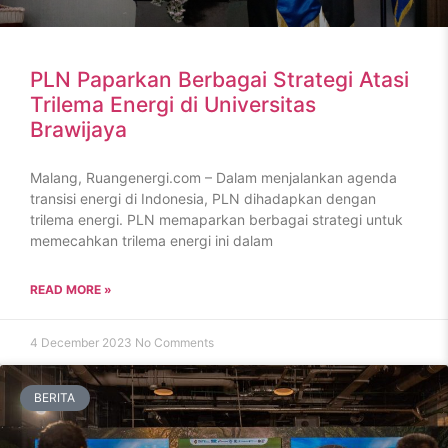
PLN Paparkan Berbagai Strategi Atasi
Trilema Energi di Universitas
Brawijaya
Malang, Ruangenergi.com – Dalam menjalankan agenda
transisi energi di Indonesia, PLN dihadapkan dengan
trilema energi. PLN memaparkan berbagai strategi untuk
memecahkan trilema energi ini dalam
READ MORE »
4 December 2023
No Comments
BERITA