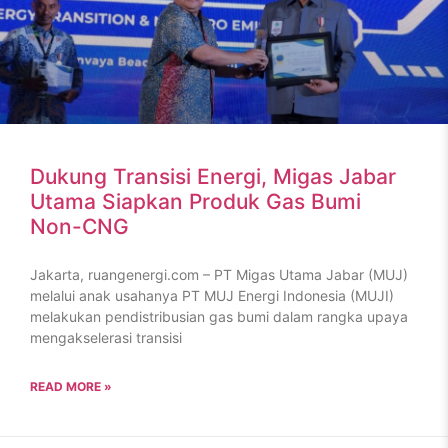
Dukung Transisi Energi, Migas Jabar
Utama Siapkan Produk Gas Bumi
Non-CNG
Jakarta, ruangenergi.com – PT Migas Utama Jabar (MUJ)
melalui anak usahanya PT MUJ Energi Indonesia (MUJI)
melakukan pendistribusian gas bumi dalam rangka upaya
mengakselerasi transisi
READ MORE »