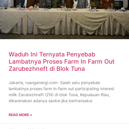
Waduh Ini Ternyata Penyebab
Lambatnya Proses Farm In Farm Out
Zarubezhneft di Blok Tuna
Jakarta, ruangenergi.com- Salah satu penyebab
lambatnya proses farm in-farm out participating interest
milik Zarubezhneft (ZN) di blok Tuna, Kepulauan Riau,
dikarenakan adanya sanksi jika bertransaksi
READ MORE »