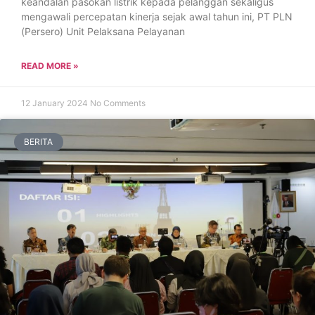
keandalan pasokan listrik kepada pelanggan sekaligus
mengawali percepatan kinerja sejak awal tahun ini, PT PLN
(Persero) Unit Pelaksana Pelayanan
READ MORE »
12 January 2024
No Comments
BERITA