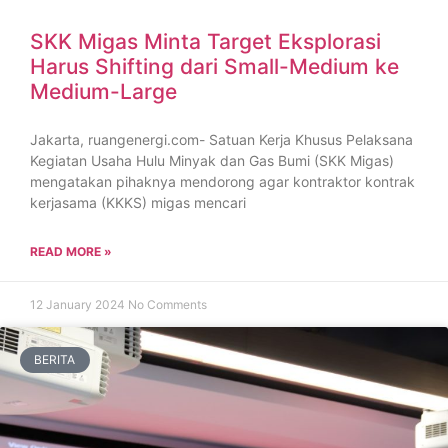
SKK Migas Minta Target Eksplorasi
Harus Shifting dari Small-Medium ke
Medium-Large
Jakarta, ruangenergi.com- Satuan Kerja Khusus Pelaksana
Kegiatan Usaha Hulu Minyak dan Gas Bumi (SKK Migas)
mengatakan pihaknya mendorong agar kontraktor kontrak
kerjasama (KKKS) migas mencari
READ MORE »
12 January 2024
No Comments
BERITA