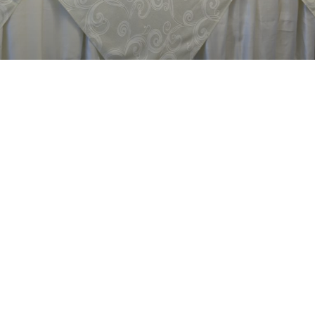
Mantap!! Investasi Hulu Migas 2023
Meningkat 13% Melampaui Rata-Rata
Global
Jakarta, ruangenergi.com – Tren kinerja investasi Hulu
Migas telah melampaui tren kinerja hulu migas secara
global. Satuan Kerja Khusus Pelaksana Kegiatan Usaha
Hulu Minyak dan Gas
READ MORE »
12 January 2024
No Comments