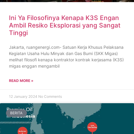
Ini Ya Filosofinya Kenapa K3S Engan
Ambil Resiko Eksplorasi yang Sangat
Tinggi
Jakarta, ruangenergi.com- Satuan Kerja Khusus Pelaksana
Kegiatan Usaha Hulu Minyak dan Gas Bumi (SKK Migas)
melihat filosofi kenapa kontraktor kontrak kerjasama (K3S)
migas enggan mengambil
READ MORE »
12 January 2024
No Comments
BERITA