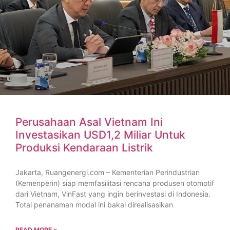
Perusahaan Asal Vietnam Ini
Investasikan USD1,2 Miliar Untuk
Produksi Kendaraan Listrik
Jakarta, Ruangenergi.com – Kementerian Perindustrian
(Kemenperin) siap memfasilitasi rencana produsen otomotif
dari Vietnam, VinFast yang ingin berinvestasi di Indonesia.
Total penanaman modal ini bakal direalisasikan
READ MORE »