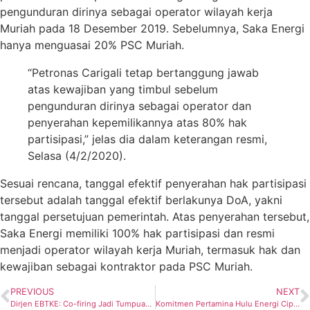
pengunduran dirinya sebagai operator wilayah kerja
Muriah pada 18 Desember 2019. Sebelumnya, Saka Energi
hanya menguasai 20% PSC Muriah.
“Petronas Carigali tetap bertanggung jawab
atas kewajiban yang timbul sebelum
pengunduran dirinya sebagai operator dan
penyerahan kepemilikannya atas 80% hak
partisipasi,” jelas dia dalam keterangan resmi,
Selasa (4/2/2020).
Sesuai rencana, tanggal efektif penyerahan hak partisipasi
tersebut adalah tanggal efektif berlakunya DoA, yakni
tanggal persetujuan pemerintah. Atas penyerahan tersebut,
Saka Energi memiliki 100% hak partisipasi dan resmi
menjadi operator wilayah kerja Muriah, termasuk hak dan
kewajiban sebagai kontraktor pada PSC Muriah.
PREVIOUS
NEXT
Dirjen EBTKE: Co-firing Jadi Tumpuan Utama Transisi Energi bagi Negara Agraris
Komitmen Pertamina Hulu Energi Ciptakan Suasana Kerja Optimal Guna Dukung Kinerja Perusahaan