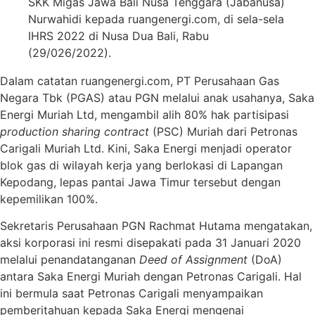
SKK Migas Jawa Bali Nusa Tenggara (Jabanusa)
Nurwahidi kepada ruangenergi.com, di sela-sela
IHRS 2022 di Nusa Dua Bali, Rabu
(29/026/2022).
Dalam catatan ruangenergi.com, PT Perusahaan Gas
Negara Tbk (PGAS) atau PGN melalui anak usahanya, Saka
Energi Muriah Ltd, mengambil alih 80% hak partisipasi
production sharing contract
(PSC) Muriah dari Petronas
Carigali Muriah Ltd. Kini, Saka Energi menjadi operator
blok gas di wilayah kerja yang berlokasi di Lapangan
Kepodang, lepas pantai Jawa Timur tersebut dengan
kepemilikan 100%.
Sekretaris Perusahaan PGN Rachmat Hutama mengatakan,
aksi korporasi ini resmi disepakati pada 31 Januari 2020
melalui penandatanganan
Deed of Assignment
(DoA)
antara Saka Energi Muriah dengan Petronas Carigali. Hal
ini bermula saat Petronas Carigali menyampaikan
pemberitahuan kepada Saka Energi mengenai