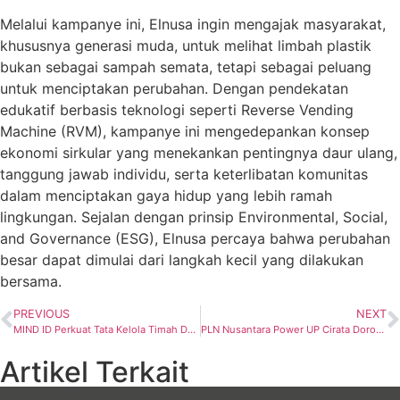
Melalui kampanye ini, Elnusa ingin mengajak masyarakat,
khususnya generasi muda, untuk melihat limbah plastik
bukan sebagai sampah semata, tetapi sebagai peluang
untuk menciptakan perubahan. Dengan pendekatan
edukatif berbasis teknologi seperti Reverse Vending
Machine (RVM), kampanye ini mengedepankan konsep
ekonomi sirkular yang menekankan pentingnya daur ulang,
tanggung jawab individu, serta keterlibatan komunitas
dalam menciptakan gaya hidup yang lebih ramah
lingkungan. Sejalan dengan prinsip Environmental, Social,
and Governance (ESG), Elnusa percaya bahwa perubahan
besar dapat dimulai dari langkah kecil yang dilakukan
bersama.
PREVIOUS
NEXT
MIND ID Perkuat Tata Kelola Timah Dukung Hilirisasi yang Berkelanjutan
PLN Nusantara Power UP Cirata Dorong Inovasi Lingkungan dan Pemberdayaan Masyarakat Lewat Program Lentera Hijau
Artikel Terkait