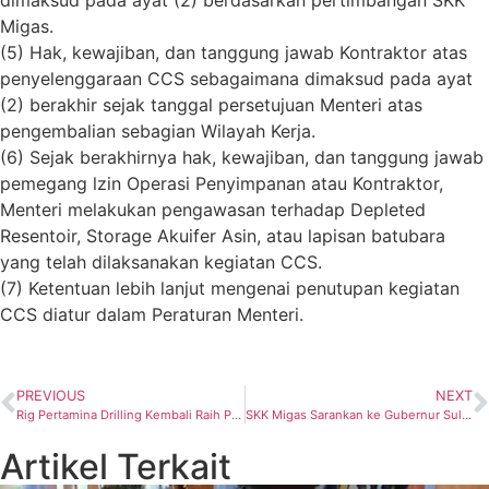
dimaksud pada ayat (2) berdasarkan pertimbangan SKK
Migas.
(5) Hak, kewajiban, dan tanggung jawab Kontraktor atas
penyelenggaraan CCS sebagaimana dimaksud pada ayat
(2) berakhir sejak tanggal persetujuan Menteri atas
pengembalian sebagian Wilayah Kerja.
(6) Sejak berakhirnya hak, kewajiban, dan tanggung jawab
pemegang lzin Operasi Penyimpanan atau Kontraktor,
Menteri melakukan pengawasan terhadap Depleted
Resentoir, Storage Akuifer Asin, atau lapisan batubara
yang telah dilaksanakan kegiatan CCS.
(7) Ketentuan lebih lanjut mengenai penutupan kegiatan
CCS diatur dalam Peraturan Menteri.
PREVIOUS
NEXT
Rig Pertamina Drilling Kembali Raih Penghargaan HSSE di Regional 4
SKK Migas Sarankan ke Gubernur Sulawesi Tengah dan Bupati Banggai Siapkan BUMD untuk Kelola PI 10 Persen
Artikel Terkait