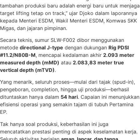
tambahan produksi baru adalah energi baru untuk menjaga
target lifting tetap on track,” ujar Djoko dalam laporannya
kepada Menteri ESDM, Wakil Menteri ESDM, Komwas SKK
Migas, dan jajaran pimpinan.
Secara teknis, sumur SLW-F002 dibor menggunakan
metode
directional J-type
dengan dukungan
Rig PDSI
#11.2/N80B-M
, mencapai kedalaman akhir
2.093 meter
measured depth (mMD)
atau
2.083,83 meter true
vertical depth (mTVD)
.
Yang menarik, seluruh proses—mulai dari tajak (spud-in),
pengeboran, completion, hingga uji produksi—berhasil
dituntaskan hanya dalam
54 hari
. Capaian ini menunjukkan
efisiensi operasi yang semakin tajam di tubuh Pertamina
EP.
Tak hanya soal produksi, keberhasilan ini juga
mencatatkan prestasi penting di aspek keselamatan kerja.
Seluruh aktivitas berjalan
aman, lancar, dan tanpa