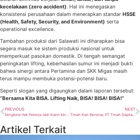
kecelakaan (zero accident)
. Hal ini menegaskan
konsistensi perusahaan dalam menerapkan standar
HSSE
(Health, Safety, Security, and Environment)
serta
operational excellence.
Tambahan produksi dari Salawati ini diharapkan bisa
segera masuk ke sistem produksi nasional untuk
memperkuat pasokan domestik. Di tengah semangat
peningkatan lifting, keberhasilan sumur ini menjadi bukti
bahwa sinergi antara Pertamina dan SKK Migas masih
terus mampu membuka potensi-potensi baru.
Seperti slogan yang digaungkan dalam laporan tersebut:
“Bersama Kita BISA. Lifting Naik, BISA! BISA! BISA!”
PREVIOUS
NEXT
Sengketa Hak Pekerja Jadi Alarm Keras Tata Kelola Divestasi Asing di Indonesia
Timah Kian Bersinar, PT Timah Siapkan Ekspansi Tambang Laut Dalam dan Bidik Pasokan dari Luar Negeri
Artikel Terkait