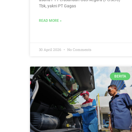
Tbk, yakni PT Gagas
READ MORE »
30 April 2026
No Comments
BERITA