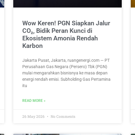
Wow Keren! PGN Siapkan Jalur
CO₂, Bidik Peran Kunci di
Ekosistem Amonia Rendah
Karbon
Jakarta Pusat, Jakarta, ruangenergi.com — PT
Perusahaan Gas Negara (Persero) Tbk (PGN)
mulai mengarahkan bisnisnya ke masa depan
energi rendah emisi. Subholding Gas Pertamina
itu
READ MORE »
26 May 2026
No Comments