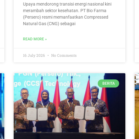
Upaya mendorong transisi energi nasional kini
merambah sektor kesehatan. PT Bio Farma
(Persero) resmi memanfaatkan Compressed
Natural Gas (CNG) sebagai
READ MORE »
16 July 2026
No Comments
BERITA