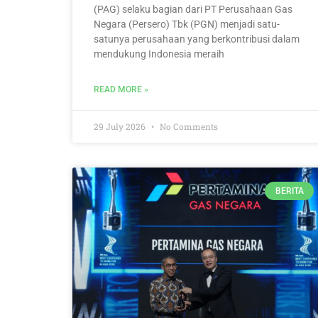
(PAG) selaku bagian dari PT Perusahaan Gas
Negara (Persero) Tbk (PGN) menjadi satu-
satunya perusahaan yang berkontribusi dalam
mendukung Indonesia meraih
READ MORE »
29 July 2026
No Comments
BERITA