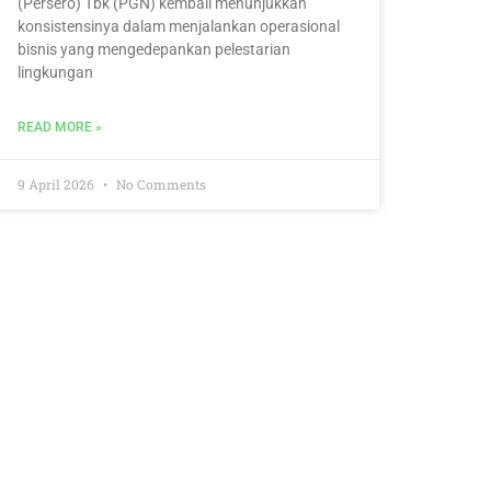
(Persero) Tbk (PGN) kembali menunjukkan
konsistensinya dalam menjalankan operasional
bisnis yang mengedepankan pelestarian
lingkungan
READ MORE »
9 April 2026
No Comments