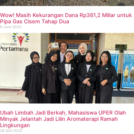
Wow! Masih Kekurangan Dana Rp361,2 Miliar untuk
Pipa Gas Cisem Tahap Dua
6 June 2023
Ubah Limbah Jadi Berkah, Mahasiswa UPER Olah
Minyak Jelantah Jadi Lilin Aromaterapi Ramah
Lingkungan
28 April 2025