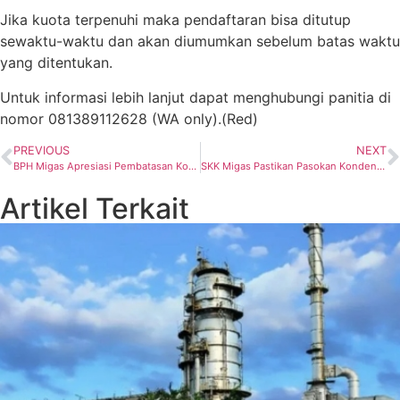
Jika kuota terpenuhi maka pendaftaran bisa ditutup
sewaktu-waktu dan akan diumumkan sebelum batas waktu
yang ditentukan.
Untuk informasi lebih lanjut dapat menghubungi panitia di
nomor 081389112628 (WA only).(Red)
PREVIOUS
NEXT
BPH Migas Apresiasi Pembatasan Konsumsi Pertalite di Kota Palangka Raya
SKK Migas Pastikan Pasokan Kondensat dari Eni Muara Bakau BV Lancar Kembali, Walau Sempat Corrective Maintenance
Artikel Terkait