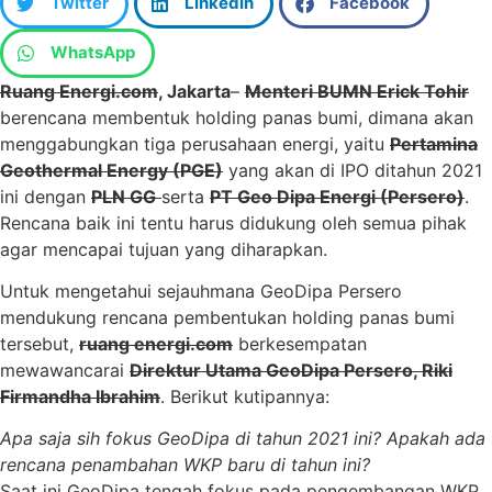
Twitter
LinkedIn
Facebook
WhatsApp
Ruang Energi.com
, Jakarta
–
Menteri BUMN Erick Tohir
berencana membentuk holding panas bumi, dimana akan
menggabungkan tiga perusahaan energi, yaitu
Pertamina
Geothermal Energy (PGE)
yang akan di IPO ditahun 2021
ini dengan
PLN GG
serta
PT Geo Dipa Energi (Persero)
.
Rencana baik ini tentu harus didukung oleh semua pihak
agar mencapai tujuan yang diharapkan.
Untuk mengetahui sejauhmana GeoDipa Persero
mendukung rencana pembentukan holding panas bumi
tersebut,
ruang energi.com
berkesempatan
mewawancarai
Direktur Utama GeoDipa Persero, Riki
Firmandha Ibrahim
. Berikut kutipannya:
Apa saja sih fokus GeoDipa di tahun 2021 ini? Apakah ada
rencana penambahan WKP baru di tahun ini?
Saat ini GeoDipa tengah fokus pada pengembangan WKP