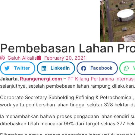
Pembebasan Lahan Pr
Galuh Alkalis
February 20, 2021
Twitter
LinkedIn
Facebook
Jakarta,
Ruangenergi.com
–
PT Kilang Pertamina Internasi
selanjutnya, setelah pembebasan lahan rampung dilakukan.
Corporate Secretary Subholding Refining & Petrochemical, P
work yaitu pembersihan lahan tinggal sekitar 328 hektar da
Ia menambahkan bahwa proses pengadaan lahan sendiri su
dibebaskan telah mencapai 99% dari target seluas 377 hek