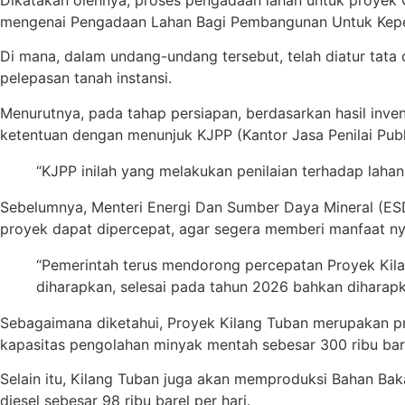
Dikatakan olehnya, proses pengadaan lahan untuk proyek
mengenai Pengadaan Lahan Bagi Pembangunan Untuk Kep
Di mana, dalam undang-undang tersebut, telah diatur tata c
pelepasan tanah instansi.
Menurutnya, pada tahap persiapan, berdasarkan hasil invent
ketentuan dengan menunjuk KJPP (Kantor Jasa Penilai Pub
“KJPP inilah yang melakukan penilaian terhadap lahan y
Sebelumnya, Menteri Energi Dan Sumber Daya Mineral (ESD
proyek dapat dipercepat, agar segera memberi manfaat ny
“Pemerintah terus mendorong percepatan Proyek Kilan
diharapkan, selesai pada tahun 2026 bahkan diharapk
Sebagaimana diketahui, Proyek Kilang Tuban merupakan pr
kapasitas pengolahan minyak mentah sebesar 300 ribu bare
Selain itu, Kilang Tuban juga akan memproduksi Bahan Ba
diesel sebesar 98 ribu barel per hari.