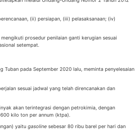
g ditetapkan melalui Undang-Undang Nomor 2 Tahun 2012
encanaan, (ii) persiapan, (iii) pelasaksanaan; (iv)
 mengikuti prosedur penilaian ganti kerugian sesuai
asional setempat.
ang Tuban pada September 2020 lalu, meminta penyelesaian
rjalan sesuai jadwal yang telah direncanakan dan
nyak akan terintegrasi dengan petrokimia, dengan
600 kilo ton per annum (ktpa).
ungan) yaitu
gasoline
sebesar 80 ribu barel per hari dan