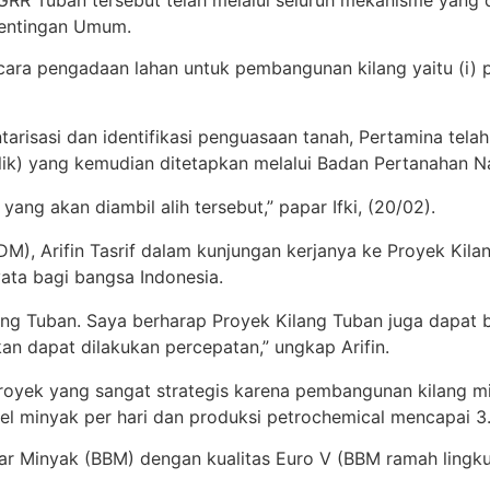
 GRR Tuban tersebut telah melalui seluruh mekanisme yan
entingan Umum.
ara pengadaan lahan untuk pembangunan kilang yaitu (i) per
arisasi dan identifikasi penguasaan tanah, Pertamina telah
lik) yang kemudian ditetapkan melalui Badan Pertanahan N
ang akan diambil alih tersebut,” papar Ifki, (20/02).
M), Arifin Tasrif dalam kunjungan kerjanya ke Proyek Kil
ata bagi bangsa Indonesia.
g Tuban. Saya berharap Proyek Kilang Tuban juga dapat be
an dapat dilakukan percepatan,” ungkap Arifin.
oyek yang sangat strategis karena pembangunan kilang mi
l minyak per hari dan produksi petrochemical mencapai 3.
kar Minyak (BBM) dengan kualitas Euro V (BBM ramah lingk