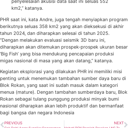
penyelesaian akusisi data saat ini seluas 552
km2,” katanya.
PHR saat ini, kata Andre, juga tengah menyiapkan program
berikutnya seluas 358 km2 yang akan dieksekusi di akhir
tahun 2024, dan diharapkan selesai di tahun 2025.
“Dengan melakukan evaluasi seismik 3D baru ini,
diharapkan akan ditemukan prospek-prospek ukuran besar
‘Big Fish’ yang bisa mendukung pencapaian produksi
migas nasional di masa yang akan datang,” katanya.
Kegiatan eksplorasi yang dilakukan PHR ini memiliki misi
penting untuk menemukan tambahan sumber daya baru di
Blok Rokan, yang saat ini sudah masuk dalam kategori
menua (mature). Dengan tambahan sumberdaya baru, Blok
Rokan sebagai tulang punggung produksi minyak bumi
nasional diharapkan akan lebih produktif dan bermanfaat
bagi bangsa dan negara Indonesia
PREVIOUS
NEXT
Cek Deh! Acara Supplier Engagement Day Sukses Digelar PHR
Hebat! PGN Peroleh Pasokan LNG Tangguh Serta 2,6 Juta MMBTU