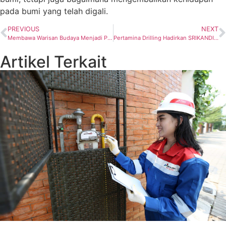
pada bumi yang telah digali.
PREVIOUS
NEXT
Membawa Warisan Budaya Menjadi Peluang Usaha, Kisah Inspiratif Dua Peraih Penghargaan PFPreneur 2026
Pertamina Drilling Hadirkan SRIKANDI, Tempat Pemilah Sampah Berbasis AI untuk Dukung Green Drilling
Artikel Terkait