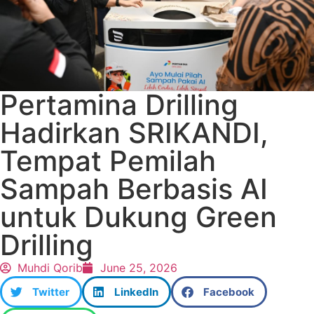
Pertamina Drilling
Hadirkan SRIKANDI,
Tempat Pemilah
Sampah Berbasis AI
untuk Dukung Green
Drilling
Muhdi Qorib
June 25, 2026
Twitter
LinkedIn
Facebook