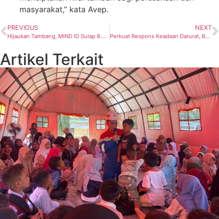
masyarakat,” kata Avep.
PREVIOUS
NEXT
Hijaukan Tambang, MIND ID Sulap 8.000 Hektare Lahan Bekas Tambang Jadi Habitat Baru
Perkuat Respons Keadaan Darurat, Badak LNG Gelar Simulasi Penanganan Insiden Maritim dan Lingkungan
Artikel Terkait