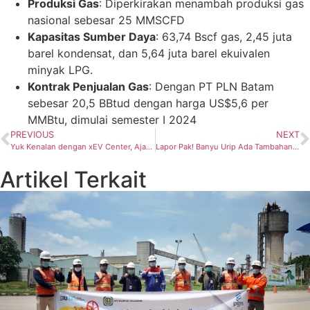
Produksi Gas
: Diperkirakan menambah produksi gas
nasional sebesar 25 MMSCFD
Kapasitas Sumber Daya
: 63,74 Bscf gas, 2,45 juta
barel kondensat, dan 5,64 juta barel ekuivalen
minyak LPG.
Kontrak Penjualan Gas
: Dengan PT PLN Batam
sebesar 20,5 BBtud dengan harga US$5,6 per
MMBtu, dimulai semester I 2024
PREVIOUS
NEXT
Yuk Kenalan dengan xEV Center, Ajang Pembelajaran Mobil Elektrik dan Hidrogen Buatan Toyota
Lapor Pak! Banyu Urip Ada Tambahan Produksi Sekitar 15 Ribu BOPD
Artikel Terkait