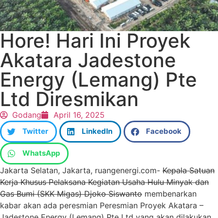
Hore! Hari Ini Proyek
Akatara Jadestone
Energy (Lemang) Pte
Ltd Diresmikan
Godang
April 16, 2025
Twitter
LinkedIn
Facebook
WhatsApp
Jakarta Selatan, Jakarta, ruangenergi.com-
Kepala Satuan
Kerja Khusus Pelaksana Kegiatan Usaha Hulu Minyak dan
Gas Bumi (SKK Migas) Djoko Siswanto
membenarkan
kabar akan ada peresmian Peresmian Proyek Akatara –
Jadestone Energy (Lemang) Pte Ltd yang akan dilakukan