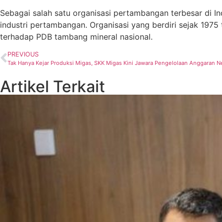
Sebagai salah satu organisasi pertambangan terbesar di In
industri pertambangan. Organisasi yang berdiri sejak 197
terhadap PDB tambang mineral nasional.
PREVIOUS
Tak Hanya Kejar Produksi Migas, SKK Migas Kini Jawara Pengelolaan Anggaran N
Artikel Terkait