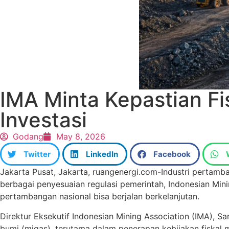
IMA Minta Kepastian F
Investasi
Godang
May 8, 2026
Twitter
LinkedIn
Facebook
Jakarta Pusat, Jakarta, ruangenergi.com-Industri pertam
berbagai penyesuaian regulasi pemerintah, Indonesian Mini
pertambangan nasional bisa berjalan berkelanjutan.
Direktur Eksekutif Indonesian Mining Association (IMA), 
bumi (migas), terutama dalam penerapan kebijakan fiska