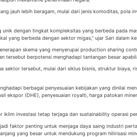
ang jauh lebih beragam, mulai dari jenis komoditas, pola inv
ang unik dengan tingkat kompleksitas yang berbeda pada m
al yang berbeda dengan sektor migas,” ujar Sari dalam ke
nerapan skema yang menyerupai production sharing contra
tan tersebut berpotensi menghadapi tantangan besar apabil
ktor tersebut, mulai dari siklus bisnis, struktur biaya, r
h menghadapi berbagai penyesuaian kebijakan yang dinilai 
sil ekspor (DHE), penyesuaian royalti, harga patokan mine
klim investasi tetap terjaga dan sustainability operasi pe
jadi faktor penting untuk menjaga daya saing industri per
panjang yang besar untuk mendukung program hilirisasi mine