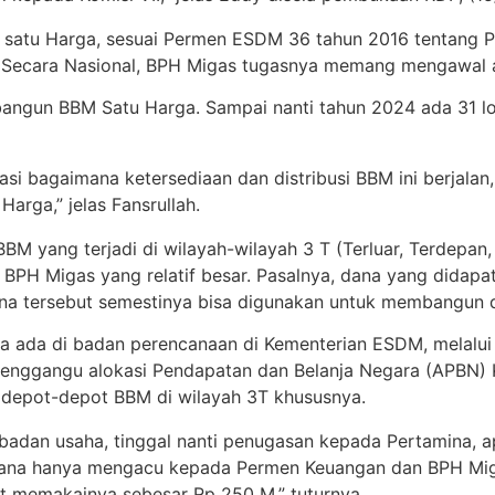
M satu Harga, sesuai Permen ESDM 36 tahun 2016 tentang 
n Secara Nasional, BPH Migas tugasnya memang mengawal
bangun BBM Satu Harga. Sampai nanti tahun 2024 ada 31 lok
 bagaimana ketersediaan dan distribusi BBM ini berjalan,
rga,” jelas Fansrullah.
BBM yang terjadi di wilayah-wilayah 3 T (Terluar, Terdepan
H Migas yang relatif besar. Pasalnya, dana yang didapat 
dana tersebut semestinya bisa digunakan untuk membangun
ya ada di badan perencanaan di Kementerian ESDM, melalu
 menggangu alokasi Pendapatan dan Belanja Negara (APBN)
depot-depot BBM di wilayah 3T khususnya.
 badan usaha, tinggal nanti penugasan kepada Pertamina, 
ni dana hanya mengacu kepada Permen Keuangan dan BPH Mig
t memakainya sebesar Rp 250 M,” tuturnya.