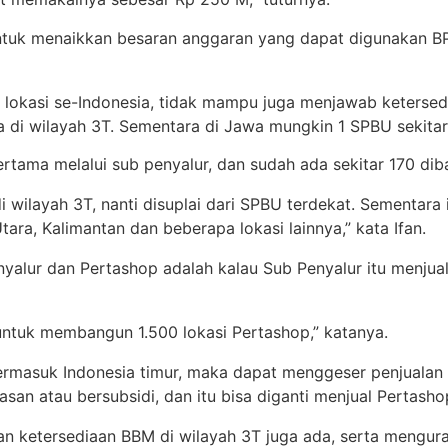
tuk menaikkan besaran anggaran yang dapat digunakan BPH 
okasi se-Indonesia, tidak mampu juga menjawab ketersediaa
 di wilayah 3T. Sementara di Jawa mungkin 1 SPBU sekitar
ertama melalui sub penyalur, dan sudah ada sekitar 170 dib
ilayah 3T, nanti disuplai dari SPBU terdekat. Sementara i
ara, Kalimantan dan beberapa lokasi lainnya,” kata Ifan.
lur dan Pertashop adalah kalau Sub Penyalur itu menjual 
ntuk membangun 1.500 lokasi Pertashop,” katanya.
 termasuk Indonesia timur, maka dapat menggeser penjualan
san atau bersubsidi, dan itu bisa diganti menjual Pertasho
nan ketersediaan BBM di wilayah 3T juga ada, serta mengur