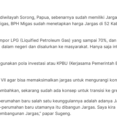
tuk diwilayah Sorong, Papua, sebenarnya sudah memiliki Ja
igas, BPH Migas sudah menetapkan harga Jargas di 52 K
 impor LPG (Liquified Petroleum Gas) yang sampai 70%, d
ari dalam negeri dan disalurkan ke masyarakat. Hanya saja 
enggunakan pola investasi atau KPBU (Kerjasama Pemerinta
VII agar bisa memaksimalkan jargas untuk mengurangi konsu
mbahkan, sekarang sudah ada konsep untuk transisi ke gre
rumahan baru salah satu keunggulannya adalah adanya Jar
perumahan baru utamanya itu dibangun Jargas. Saya kira
embangunan Jargas,” papar Sugeng.