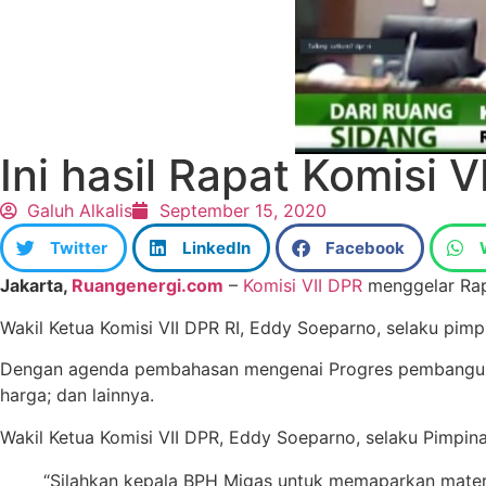
Ini hasil Rapat Komisi
Galuh Alkalis
September 15, 2020
Twitter
LinkedIn
Facebook
Jakarta,
Ruangenergi.com
–
Komisi VII DPR
menggelar Rap
Wakil Ketua Komisi VII DPR RI, Eddy Soeparno, selaku pim
Dengan agenda pembahasan mengenai Progres pembangunan i
harga; dan lainnya.
Wakil Ketua Komisi VII DPR, Eddy Soeparno, selaku Pimpi
“Silahkan kepala BPH Migas untuk memaparkan materi 