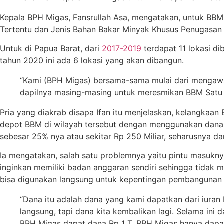
Kepala BPH Migas, Fansrullah Asa, mengatakan, untuk BB
Tertentu dan Jenis Bahan Bakar Minyak Khusus Penugasa
Untuk di Papua Barat, dari
2017-2019
terdapat 11 lokasi di
tahun 2020 ini ada 6 lokasi yang akan dibangun.
“Kami (BPH Migas) bersama-sama mulai dari mengawasi
dapilnya masing-masing untuk meresmikan BBM Satu Ha
Pria yang diakrab disapa Ifan itu menjelaskan, kelangkaan 
depot BBM di wilayah tersebut dengan menggunakan dana BP
sebesar 25% nya atau sekitar Rp 250 Miliar, seharusnya 
Ia mengatakan, salah satu problemnya yaitu pintu masukn
inginkan memiliki badan anggaran sendiri sehingga tidak
bisa digunakan langsung untuk kepentingan pembangunan 
“Dana itu adalah dana yang kami dapatkan dari iuran
langsung, tapi dana kita kembalikan lagi. Selama i
BPH Migas dapat dana Rp 1 T, BPH Migas hanya dapa