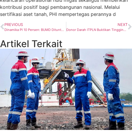
kelancaran operasional hulu migas sekaligus memberikan
kontribusi positif bagi pembangunan nasional. Melalui
sertifikasi aset tanah, PHI mempertegas perannya d
PREVIOUS
NEXT
Dinamika PI 10 Persen: BUMD Dituntut Perkuat Tata Kelola dan Kapasitas Bisnis
Donor Darah ITPLN Buktikan Tingginya Kepedulian Sosial Mahasiswa dan Civitas Kampus
Artikel Terkait