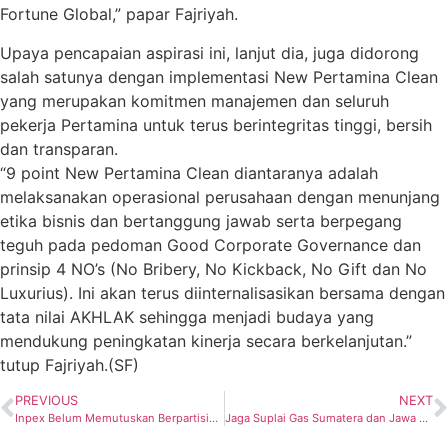
Fortune Global,” papar Fajriyah.
Upaya pencapaian aspirasi ini, lanjut dia, juga didorong
salah satunya dengan implementasi New Pertamina Clean
yang merupakan komitmen manajemen dan seluruh
pekerja Pertamina untuk terus berintegritas tinggi, bersih
dan transparan.
“9 point New Pertamina Clean diantaranya adalah
melaksanakan operasional perusahaan dengan menunjang
etika bisnis dan bertanggung jawab serta berpegang
teguh pada pedoman Good Corporate Governance dan
prinsip 4 NO’s (No Bribery, No Kickback, No Gift dan No
Luxurius). Ini akan terus diinternalisasikan bersama dengan
tata nilai AKHLAK sehingga menjadi budaya yang
mendukung peningkatan kinerja secara berkelanjutan.”
tutup Fajriyah.(SF)
PREVIOUS
NEXT
Inpex Belum Memutuskan Berpartisipasi
Jaga Suplai Gas Sumatera dan Jawa Barat, Pertamina EP Selesaikan Proyek Kompresor Gas SKG-19