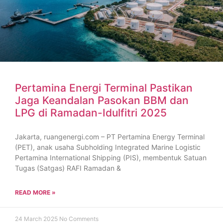
Pertamina Energi Terminal Pastikan
Jaga Keandalan Pasokan BBM dan
LPG di Ramadan-Idulfitri 2025
Jakarta, ruangenergi.com – PT Pertamina Energy Terminal
(PET), anak usaha Subholding Integrated Marine Logistic
Pertamina International Shipping (PIS), membentuk Satuan
Tugas (Satgas) RAFI Ramadan &
READ MORE »
24 March 2025
No Comments