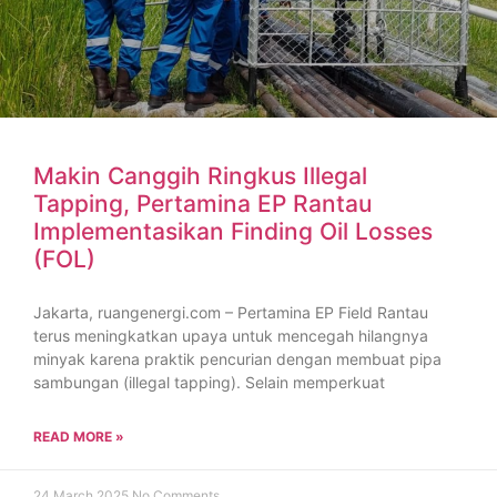
Makin Canggih Ringkus Illegal
Tapping, Pertamina EP Rantau
Implementasikan Finding Oil Losses
(FOL)
Jakarta, ruangenergi.com – Pertamina EP Field Rantau
terus meningkatkan upaya untuk mencegah hilangnya
minyak karena praktik pencurian dengan membuat pipa
sambungan (illegal tapping). Selain memperkuat
READ MORE »
24 March 2025
No Comments