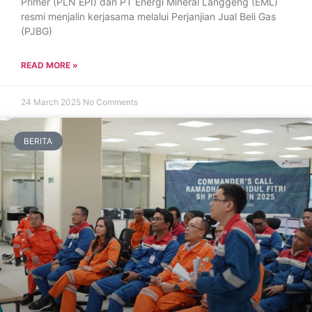
Primer (PLN EPI) dan PT Energi Mineral Langgeng (EML)
resmi menjalin kerjasama melalui Perjanjian Jual Beli Gas
(PJBG)
READ MORE »
24 March 2025
No Comments
BERITA