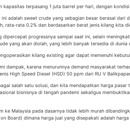
 kapasitas terpasang 1 juta barrel per hari, dengan kondisi
t ini adalah sweet crude yang sebagian besar berasal dari d
 rata-rata 0.2% dan berdasarkan berat jenis kilang kita d
ipercepat progressnya sampai saat ini, selain meningkatk
rude yang akan diolah, yang lebih banyak tersedia di dunia d
ngoperasikan kilang existing agar dapat memenuhi kebutuha
lami dampak, karena menurunnya demand masyarakat terhad
enis High Speed Diesel (HSD) 50 ppm dari RU V Balikpapan
gai salah satu solusi, dan kita mendapatkan harga pasar te
onal bisnisnya di tengah pandemi sekaligus membuktikan 
 ke Malaysia pada dasarnya tidak lebih murah dibandingka
n Board) dimana harga jual yang disepakati adalah harga 