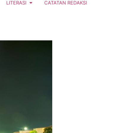
LITERASI
CATATAN REDAKSI