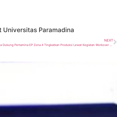
t Universitas Paramadina
NEXT
Perkuat Ketahanan Energi Nasional, Elnusa Dukung Pertamina EP Zona 4 Tingkatkan Produksi Lewat Kegiatan Workover di 51 Sumur