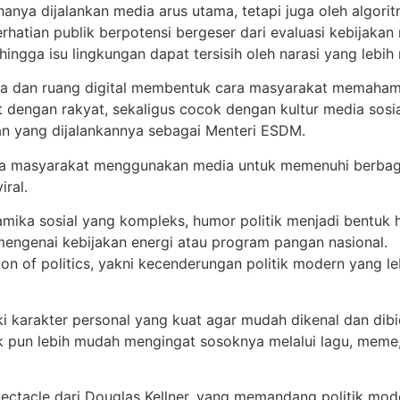
hanya dijalankan media arus utama, tetapi juga oleh algoritm
rhatian publik berpotensi bergeser dari evaluasi kebijakan
ingga isu lingkungan dapat tersisih oleh narasi yang lebih
dia dan ruang digital membentuk cara masyarakat memahami
ekat dengan rakyat, sekaligus cocok dengan kultur media sosi
an yang dijalankannya sebagai Menteri ESDM.
bahwa masyarakat menggunakan media untuk memenuhi berbag
ral.
amika sosial yang kompleks, humor politik menjadi bentuk 
mengenai kebijakan energi atau program pangan nasional.
n of politics, yakni kecenderungan politik modern yang le
ki karakter personal yang kuat agar mudah dikenal dan dibi
ik pun lebih mudah mengingat sosoknya melalui lagu, meme,
spectacle dari Douglas Kellner, yang memandang politik mo