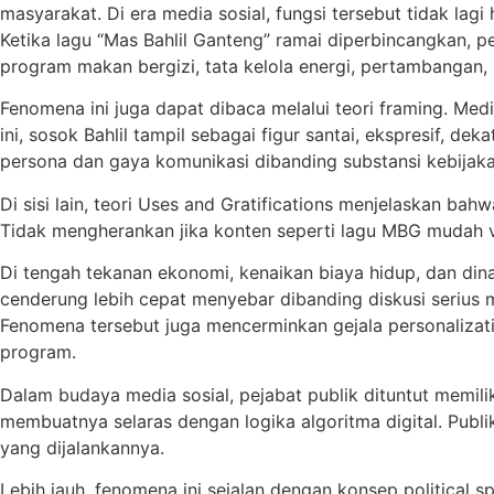
masyarakat. Di era media sosial, fungsi tersebut tidak lagi 
Ketika lagu “Mas Bahlil Ganteng” ramai diperbincangkan, pe
program makan bergizi, tata kelola energi, pertambangan, h
Fenomena ini juga dapat dibaca melalui teori framing. Me
ini, sosok Bahlil tampil sebagai figur santai, ekspresif, d
persona dan gaya komunikasi dibanding substansi kebijak
Di sisi lain, teori Uses and Gratifications menjelaskan 
Tidak mengherankan jika konten seperti lagu MBG mudah vi
Di tengah tekanan ekonomi, kenaikan biaya hidup, dan din
cenderung lebih cepat menyebar dibanding diskusi serius 
Fenomena tersebut juga mencerminkan gejala personalizatio
program.
Dalam budaya media sosial, pejabat publik dituntut memili
membuatnya selaras dengan logika algoritma digital. Publ
yang dijalankannya.
Lebih jauh, fenomena ini sejalan dengan konsep political 