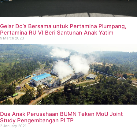
Gelar Do’a Bersama untuk Pertamina Plumpang,
Pertamina RU VI Beri Santunan Anak Yatim
9 March 2023
Dua Anak Perusahaan BUMN Teken MoU Joint
Study Pengembangan PLTP
2 January 2021