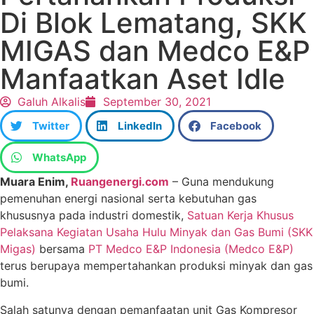
Di Blok Lematang, SKK
MIGAS dan Medco E&P
Manfaatkan Aset Idle
Galuh Alkalis
September 30, 2021
Twitter
LinkedIn
Facebook
WhatsApp
Muara Enim,
Ruangenergi.com
– Guna mendukung
pemenuhan energi nasional serta kebutuhan gas
khususnya pada industri domestik,
Satuan Kerja Khusus
Pelaksana Kegiatan Usaha Hulu Minyak dan Gas Bumi (SKK
Migas)
bersama
PT Medco E&P Indonesia (Medco E&P)
terus berupaya mempertahankan produksi minyak dan gas
bumi.
Salah satunya dengan pemanfaatan unit Gas Kompresor