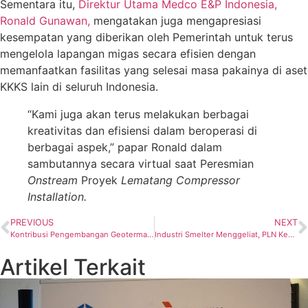
Sementara itu,
Direktur Utama Medco E&P Indonesia,
Ronald Gunawan,
mengatakan juga mengapresiasi
kesempatan yang diberikan oleh Pemerintah untuk terus
mengelola lapangan migas secara efisien dengan
memanfaatkan fasilitas yang selesai masa pakainya di aset
KKKS lain di seluruh Indonesia.
“Kami juga akan terus melakukan berbagai
kreativitas dan efisiensi dalam beroperasi di
berbagai aspek,” papar Ronald dalam
sambutannya secara virtual saat Peresmian
Onstream
Proyek
Lematang Compressor
Installation.
PREVIOUS
NEXT
Kontribusi Pengembangan Geotermal di RI, PGE Sabet 9 Penghargaan Tertinggi Sektor ESDM
Industri Smelter Menggeliat, PLN Kebut Empat Proyek Infrastruktur Listrik di Sulteng
Artikel Terkait