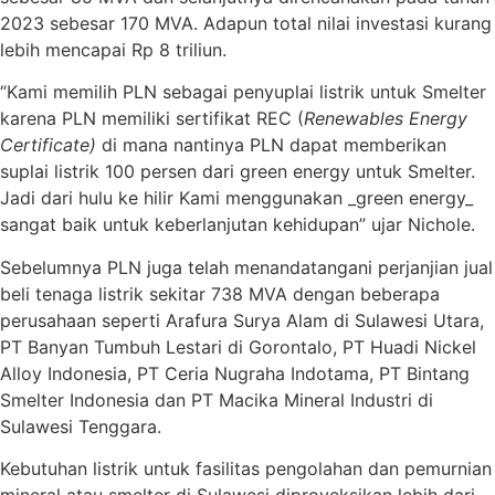
2023 sebesar 170 MVA. Adapun total nilai investasi kurang
lebih mencapai Rp 8 triliun.
“Kami memilih PLN sebagai penyuplai listrik untuk Smelter
karena PLN memiliki sertifikat REC (
Renewables Energy
Certificate)
di mana nantinya PLN dapat memberikan
suplai listrik 100 persen dari green energy untuk Smelter.
Jadi dari hulu ke hilir Kami menggunakan _green energy_
sangat baik untuk keberlanjutan kehidupan” ujar Nichole.
Sebelumnya PLN juga telah menandatangani perjanjian jual
beli tenaga listrik sekitar 738 MVA dengan beberapa
perusahaan seperti Arafura Surya Alam di Sulawesi Utara,
PT Banyan Tumbuh Lestari di Gorontalo, PT Huadi Nickel
Alloy Indonesia, PT Ceria Nugraha Indotama, PT Bintang
Smelter Indonesia dan PT Macika Mineral Industri di
Sulawesi Tenggara.
Kebutuhan listrik untuk fasilitas pengolahan dan pemurnian
mineral atau smelter di Sulawesi diproyeksikan lebih dari