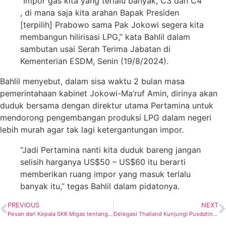
“Impor gas kita yang terlalu banyak, C3 dan C4
, di mana saja kita arahan Bapak Presiden
[terpilih] Prabowo sama Pak Jokowi segera kita
membangun hilirisasi LPG,” kata Bahlil dalam
sambutan usai Serah Terima Jabatan di
Kementerian ESDM, Senin (19/8/2024).
Bahlil menyebut, dalam sisa waktu 2 bulan masa
pemerintahaan kabinet Jokowi-Ma’ruf Amin, dirinya akan
duduk bersama dengan direktur utama Pertamina untuk
mendorong pengembangan produksi LPG dalam negeri
lebih murah agar tak lagi ketergantungan impor.
“Jadi Pertamina nanti kita duduk bareng jangan
selisih harganya US$50 – US$60 itu berarti
memberikan ruang impor yang masuk terlalu
banyak itu,” tegas Bahlil dalam pidatonya.
PREVIOUS
NEXT
Pesan dari Kepala SKK Migas tentang Kutai North Hub
Delegasi Thailand Kunjungi Pusdatin ESDM untuk Studi Banding Pengelolaan Data Hulu Migas