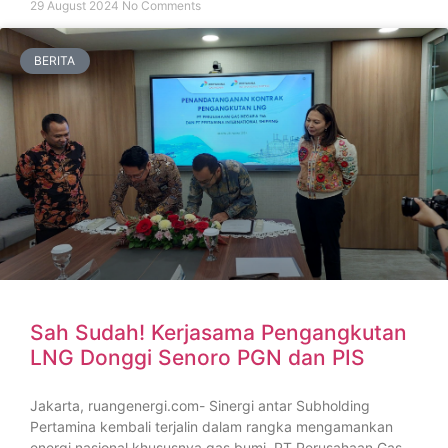
29 August 2024
No Comments
BERITA
Sah Sudah! Kerjasama Pengangkutan
LNG Donggi Senoro PGN dan PIS
Jakarta, ruangenergi.com- Sinergi antar Subholding
Pertamina kembali terjalin dalam rangka mengamankan
energi nasional khususnya gas bumi. PT Perusahaan Gas