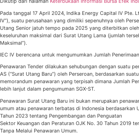
Dikutip dari halaman
Keterbukaan Informasi Bursa Efek Ind
Pada tanggal 17 April 2024, Indika Energy Capital IV Pte. Lt
IV”), suatu perusahaan yang dimiliki sepenuhnya oleh Pe
Utang Senior jatuh tempo pada 2025 yang diterbitkan oleh
keseluruhan maksimal dari Surat Utang Lama (jumlah terse
Maksimal”).
IEC IV berencana untuk mengumumkan Jumlah Penerimaan M
Penawaran Tender dilakukan sehubungan dengan suatu pena
AS (“Surat Utang Baru”) oleh Perseroan, berdasarkan suatu
memorandum penawaran yang terpisah dimana Jumlah Pener
lebih lanjut dalam pengumuman SGX-ST.
Penawaran Surat Utang Baru ini bukan merupakan penawa
umum atau penawaran terbatas di Indonesia berdasarkan
Tahun 2023 tentang Pengembangan dan Penguatan
Sektor Keuangan dan Peraturan OJK No. 30 Tahun 2019 ten
Tanpa Melalui Penawaran Umum.