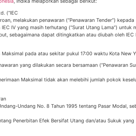
onesia
, Indika melaporkan sebagai berikut:
d. (“IEC
rseroan, melakukan penawaran (“Penawaran Tender”) kepad
 IEC IV yang masih terhutang (“Surat Utang Lama”) untuk 
but, sebagaimana dapat ditingkatkan atau diubah oleh IEC
aksimal pada atau sekitar pukul 17:00 waktu Kota New Yo
waran yang dilakukan secara bersamaan (“Penawaran Surat
imaan Maksimal tidak akan melebihi jumlah pokok keselur
ran
 Undang-Undang No. 8 Tahun 1995 tentang Pasar Modal, s
tang Penerbitan Efek Bersifat Utang dan/atau Sukuk yang