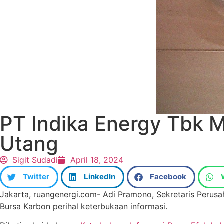
PT Indika Energy Tbk 
Utang
Sigit Sudadi
April 18, 2024
Twitter
LinkedIn
Facebook
Jakarta, ruangenergi.com- Adi Pramono, Sekretaris Perusa
Bursa Karbon perihal keterbukaan informasi.