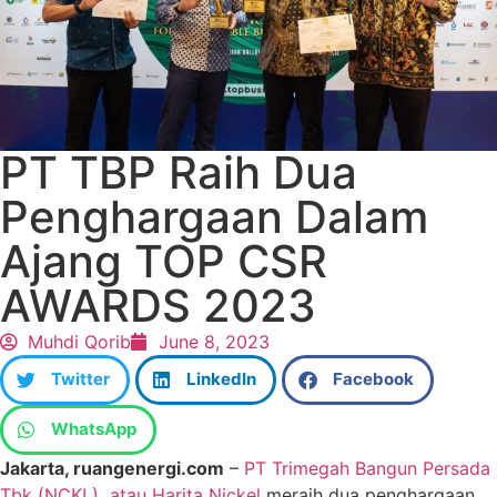
PT TBP Raih Dua
Penghargaan Dalam
Ajang TOP CSR
AWARDS 2023
Muhdi Qorib
June 8, 2023
Twitter
LinkedIn
Facebook
WhatsApp
Jakarta, ruangenergi.com
–
PT Trimegah Bangun Persada
Tbk (NCKL) atau Harita Nickel
meraih dua penghargaan