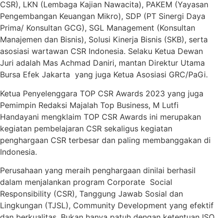
CSR), LKN (Lembaga Kajian Nawacita), PAKEM (Yayasan
Pengembangan Keuangan Mikro), SDP (PT Sinergi Daya
Prima/ Konsultan GCG), SGL Management (Konsultan
Manajemen dan Bisnis), Solusi Kinerja Bisnis (SKB), serta
asosiasi wartawan CSR Indonesia. Selaku Ketua Dewan
Juri adalah Mas Achmad Daniri, mantan Direktur Utama
Bursa Efek Jakarta yang juga Ketua Asosiasi GRC/PaGi.
Ketua Penyelenggara TOP CSR Awards 2023 yang juga
Pemimpin Redaksi Majalah Top Business, M Lutfi
Handayani mengklaim TOP CSR Awards ini merupakan
kegiatan pembelajaran CSR sekaligus kegiatan
penghargaan CSR terbesar dan paling membanggakan di
Indonesia.
Perusahaan yang meraih penghargaan dinilai berhasil
dalam menjalankan program Corporate Social
Responsibility (CSR), Tanggung Jawab Sosial dan
Lingkungan (TJSL), Community Development yang efektif
dan berkualitas. Bukan hanya patuh dengan ketentuan ISO