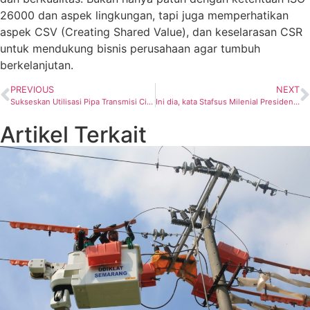
26000 dan aspek lingkungan, tapi juga memperhatikan
aspek CSV (Creating Shared Value), dan keselarasan CSR
untuk mendukung bisnis perusahaan agar tumbuh
berkelanjutan.
PREVIOUS
NEXT
Sukseskan Utilisasi Pipa Transmisi Cisem, PGN SHG Pertamina Komitmen Selesaikan Pipa Distribusi Gas ke KIT Batang Tepat Waktu
Ini dia, kata Stafsus Milenial Presiden Soal Industri Hulu Migas
Artikel Terkait