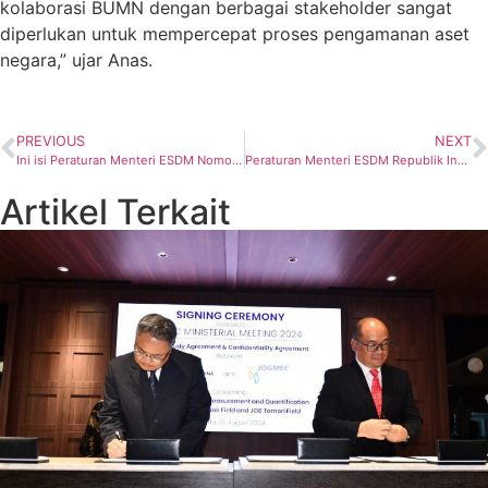
kolaborasi BUMN dengan berbagai stakeholder sangat
diperlukan untuk mempercepat proses pengamanan aset
negara,” ujar Anas.
PREVIOUS
NEXT
Ini isi Peraturan Menteri ESDM Nomor 29 Tahun 2021 tentang Tata Cara Penetapan Metodologi, Formula Harga dan Harga Minyak Mentah Indonesia
Peraturan Menteri ESDM Republik Indonesia Nomor 32 Tahun 2021 tentang Inspeksi Teknis dan Pemeriksaan Keselamatan Instalasi dan Peralatan Pada Kegiatan Usaha Minyak dan Gas Bumi (Migas)
Artikel Terkait