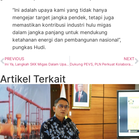
“Ini adalah upaya kami yang tidak hanya
mengejar target jangka pendek, tetapi juga
memastikan kontribusi industri hulu migas
dalam jangka panjang untuk mendukung
ketahanan energi dan pembangunan nasional”,
pungkas Hudi.
PREVIOUS
NEXT
Ini Ya, Langkah SKK Migas Dalam Upaya Meningkatkan Produksi migas Nasional
Dukung PEVS, PLN Perkuat Kolaborasi Kembangkan Ekosistem Kendaraan Listrik
Artikel Terkait