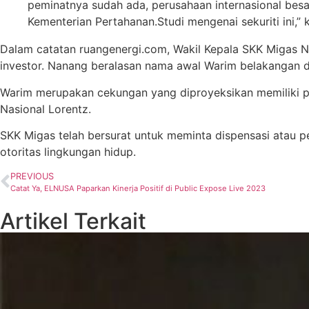
peminatnya sudah ada, perusahaan internasional be
Kementerian Pertahanan.Studi mengenai sekuriti ini,”
Dalam catatan ruangenergi.com, Wakil Kepala SKK Migas 
investor. Nanang beralasan nama awal Warim belakangan di
Warim merupakan cekungan yang diproyeksikan memiliki pot
Nasional Lorentz.
SKK Migas telah bersurat untuk meminta dispensasi atau pe
otoritas lingkungan hidup.
PREVIOUS
Catat Ya, ELNUSA Paparkan Kinerja Positif di Public Expose Live 2023
Artikel Terkait