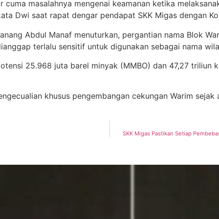
sar cuma masalahnya mengenai keamanan ketika melaksanak
 kata Dwi saat rapat dengar pendapat SKK Migas dengan Kom
Nanang Abdul Manaf menuturkan, pergantian nama Blok War
anggap terlalu sensitif untuk digunakan sebagai nama wila
ensi 25.968 juta barel minyak (MMBO) dan 47,27 triliun k
ngecualian khusus pengembangan cekungan Warim sejak awal 
SKK Migas Pastikan Setiap Pembebas