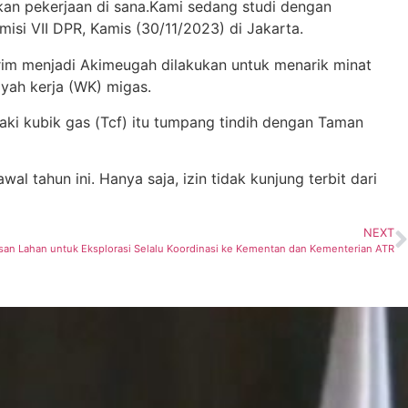
an pekerjaan di sana.Kami sedang studi dengan
isi VII DPR, Kamis (30/11/2023) di Jakarta.
im menjadi Akimeugah dilakukan untuk menarik minat
yah kerja (WK) migas.
aki kubik gas (Tcf) itu tumpang tindih dengan Taman
tahun ini. Hanya saja, izin tidak kunjung terbit dari
NEXT
an Lahan untuk Eksplorasi Selalu Koordinasi ke Kementan dan Kementerian ATR