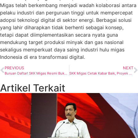
Migas telah berkembang menjadi wadah kolaborasi antara
pelaku industri dan perguruan tinggi untuk mempercepat
adopsi teknologi digital di sektor energi. Berbagai solusi
yang lahir diharapkan tidak berhenti sebagai konsep,
tetapi dapat diimplementasikan secara nyata guna
mendukung target produksi minyak dan gas nasional
sekaligus memperkuat daya saing industri hulu migas
Indonesia di era transformasi digital.
PREVIOUS
NEXT
Buruan Daftar! SKK Migas Resmi Buka Rekrutmen Pegawai 2026 untuk Talenta Terbaik Indonesia
SKK Migas Cetak Kabar Baik, Proyek Sisi Nubi PHM Tambah 20 MMscfd Gas Baru
Artikel Terkait