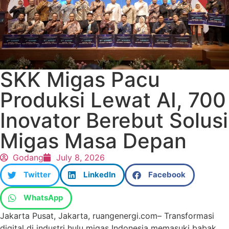
SKK Migas Pacu
Produksi Lewat AI, 700
Inovator Berebut Solusi
Migas Masa Depan
Godang
July 8, 2026
Twitter
LinkedIn
Facebook
WhatsApp
Jakarta Pusat, Jakarta, ruangenergi.com– Transformasi
digital di industri hulu migas Indonesia memasuki babak