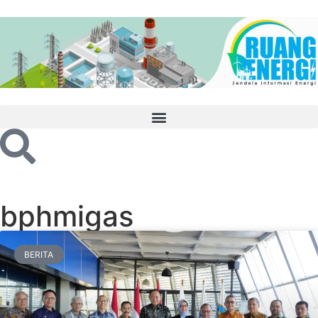
bphmigas
BERITA