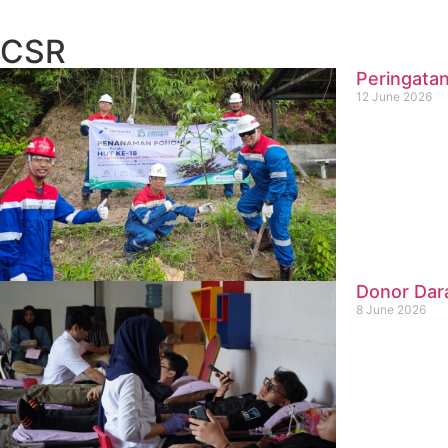
CSR
Peringatan
12 June 2026
Donor Dar
8 June 2026