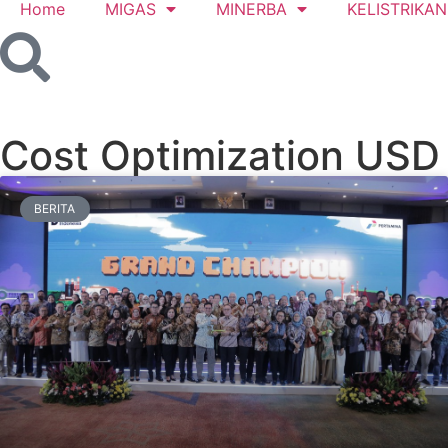
Home
MIGAS
MINERBA
KELISTRIKAN
Cost Optimization USD
BERITA