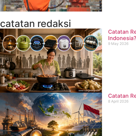
catatan redaksi
Catatan Re
Indonesia
9 May 2026
Catatan Re
8 April 2026