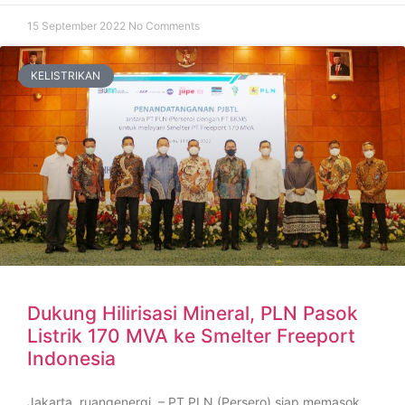
15 September 2022
No Comments
KELISTRIKAN
Dukung Hilirisasi Mineral, PLN Pasok
Listrik 170 MVA ke Smelter Freeport
Indonesia
Jakarta, ruangenergi – PT PLN (Persero) siap memasok