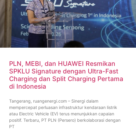
PLN, MEBI, dan HUAWEI Resmikan
SPKLU Signature dengan Ultra-Fast
Charging dan Split Charging Pertama
di Indonesia
Tangerang, ruangenergi.com – Sinergi dalam
mempercepat perluasan infrastruktur kendaraan listrik
atau Electric Vehicle (EV) terus menunjukkan capaian
positif. Terbaru, PT PLN (Persero) berkolaborasi dengan
PT