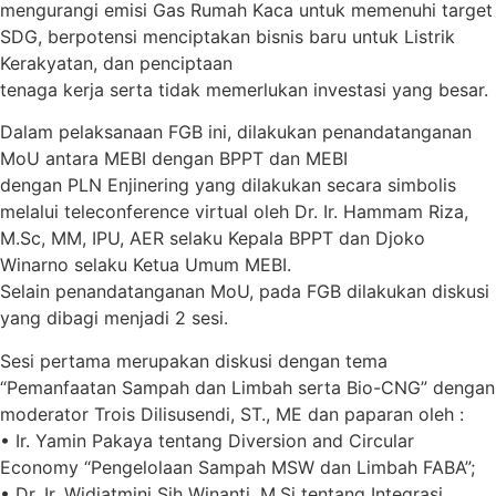
mengurangi emisi Gas Rumah Kaca untuk memenuhi target
SDG, berpotensi menciptakan bisnis baru untuk Listrik
Kerakyatan, dan penciptaan
tenaga kerja serta tidak memerlukan investasi yang besar.
Dalam pelaksanaan FGB ini, dilakukan penandatanganan
MoU antara MEBI dengan BPPT dan MEBI
dengan PLN Enjinering yang dilakukan secara simbolis
melalui teleconference virtual oleh Dr. Ir. Hammam Riza,
M.Sc, MM, IPU, AER selaku Kepala BPPT dan Djoko
Winarno selaku Ketua Umum MEBI.
Selain penandatanganan MoU, pada FGB dilakukan diskusi
yang dibagi menjadi 2 sesi.
Sesi pertama merupakan diskusi dengan tema
“Pemanfaatan Sampah dan Limbah serta Bio-CNG” dengan
moderator Trois Dilisusendi, ST., ME dan paparan oleh :
• Ir. Yamin Pakaya tentang Diversion and Circular
Economy “Pengelolaan Sampah MSW dan Limbah FABA”;
• Dr. Ir. Widiatmini Sih Winanti, M.Si tentang Integrasi