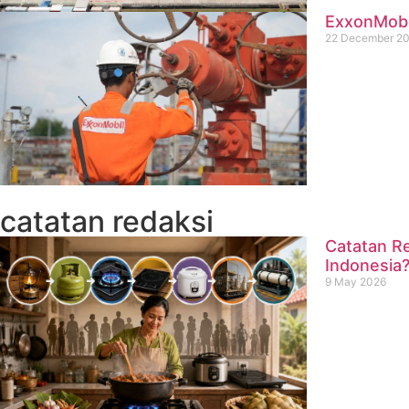
ExxonMobil
22 December 2
catatan redaksi
Catatan Re
Indonesia
9 May 2026