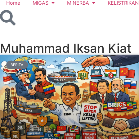
Home
MIGAS
MINERBA
KELISTRIKAN
Muhammad Iksan Kiat
BERITA