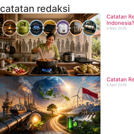
catatan redaksi
Catatan Re
Indonesia
9 May 2026
Catatan Re
8 April 2026