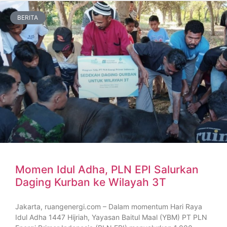
BERITA
Momen Idul Adha, PLN EPI Salurkan
Daging Kurban ke Wilayah 3T
Jakarta, ruangenergi.com – Dalam momentum Hari Raya
Idul Adha 1447 Hijriah, Yayasan Baitul Maal (YBM) PT PLN