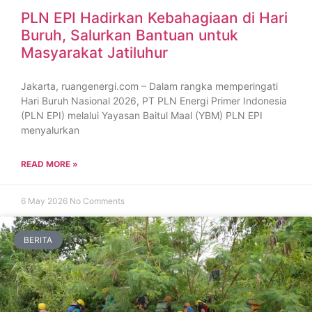
PLN EPI Hadirkan Kebahagiaan di Hari
Buruh, Salurkan Bantuan untuk
Masyarakat Jatiluhur
Jakarta, ruangenergi.com – Dalam rangka memperingati
Hari Buruh Nasional 2026, PT PLN Energi Primer Indonesia
(PLN EPI) melalui Yayasan Baitul Maal (YBM) PLN EPI
menyalurkan
READ MORE »
6 May 2026
No Comments
BERITA