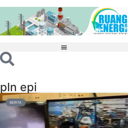
pln epi
BERITA