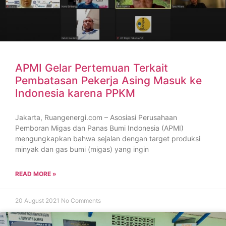
APMI Gelar Pertemuan Terkait
Pembatasan Pekerja Asing Masuk ke
Indonesia karena PPKM
Jakarta, Ruangenergi.com – Asosiasi Perusahaan
Pemboran Migas dan Panas Bumi Indonesia (APMI)
mengungkapkan bahwa sejalan dengan target produksi
minyak dan gas bumi (migas) yang ingin
READ MORE »
20 August 2021
No Comments