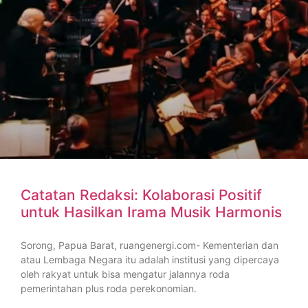
Catatan Redaksi: Kolaborasi Positif
untuk Hasilkan Irama Musik Harmonis
Sorong, Papua Barat, ruangenergi.com- Kementerian dan
atau Lembaga Negara itu adalah institusi yang dipercaya
oleh rakyat untuk bisa mengatur jalannya roda
pemerintahan plus roda perekonomian.