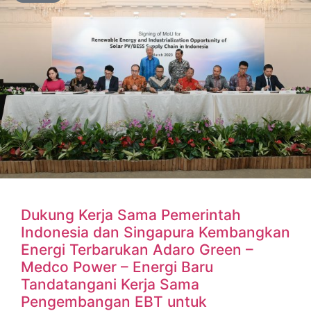
Dukung Kerja Sama Pemerintah
Indonesia dan Singapura Kembangkan
Energi Terbarukan Adaro Green –
Medco Power – Energi Baru
Tandatangani Kerja Sama
Pengembangan EBT untuk