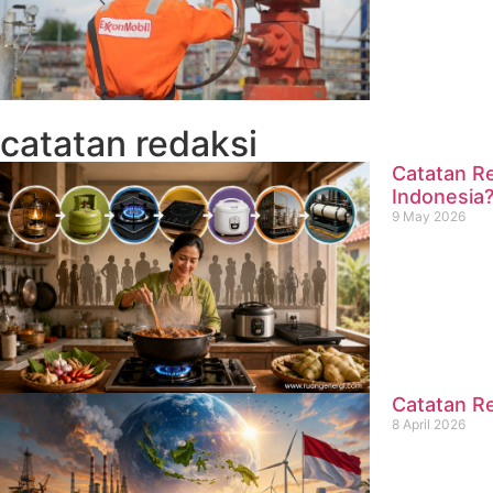
catatan redaksi
Catatan Re
Indonesia
9 May 2026
Catatan Re
8 April 2026