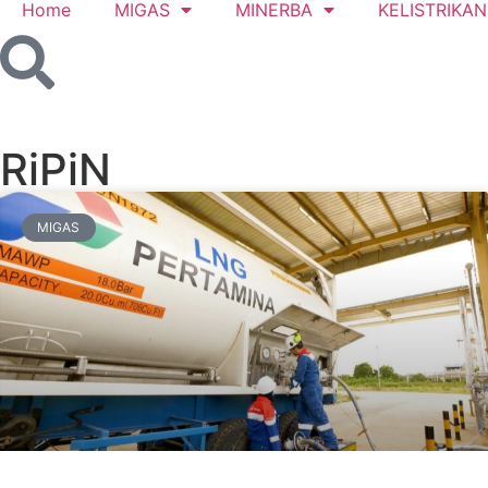
Home
MIGAS
MINERBA
KELISTRIKAN
RiPiN
MIGAS