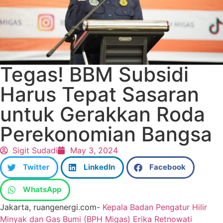
Tegas! BBM Subsidi
Harus Tepat Sasaran
untuk Gerakkan Roda
Perekonomian Bangsa
Sigit Sudadi
May 3, 2024
Twitter
LinkedIn
Facebook
WhatsApp
Jakarta, ruangenergi.com-
Kepala Badan Pengatur Hilir
Minyak dan Gas Bumi (BPH Migas) Erika Retnowati