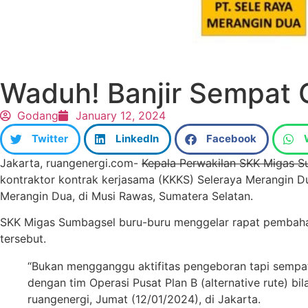
Waduh! Banjir Sempat
Godang
January 12, 2024
Twitter
LinkedIn
Facebook
Jakarta, ruangenergi.com-
Kepala Perwakilan SKK Migas 
kontraktor kontrak kerjasama (KKKS) Seleraya Merangin D
Merangin Dua, di Musi Rawas, Sumatera Selatan.
SKK Migas Sumbagsel buru-buru menggelar rapat pembahasa
tersebut.
“Bukan mengganggu aktifitas pengeboran tapi sempat 
dengan tim Operasi Pusat Plan B (alternative rute) bil
ruangenergi, Jumat (12/01/2024), di Jakarta.